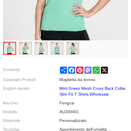
Share
Facebook
Pinterest
Mastodon
WhatsApp
X
Condividi
Cataloghi Prodotti
Maglietta da donna
English details
Mint Green Mesh Cross Back Collar
Slim Fit T Shirts Wholesale
Marchio
Fengcai
Modello
AU200401
Materiale
Personalizzato
Tecniche
Assorbimento dell'umidità ，