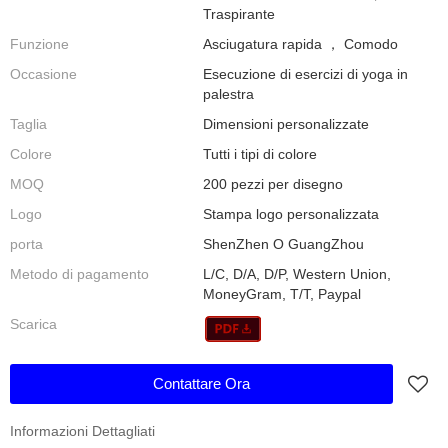
Traspirante
Funzione
Asciugatura rapida ， Comodo
Occasione
Esecuzione di esercizi di yoga in
palestra
Taglia
Dimensioni personalizzate
Colore
Tutti i tipi di colore
MOQ
200 pezzi per disegno
Logo
Stampa logo personalizzata
porta
ShenZhen O GuangZhou
Metodo di pagamento
L/C, D/A, D/P, Western Union,
MoneyGram, T/T, Paypal
Scarica
Contattare Ora
Informazioni Dettagliati