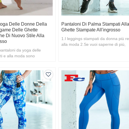
Yoga Delle Donne Della
Pantaloni Di Palma Stampati All
egame Delle Ghette
Ghette Stampate All'ingrosso
e Di Nuovo Stile Alla
1.I leggings stampati da donna più re
osso
alla moda 2.Se vuoi saperne di più,
pantaloni da yoga delle
benvenuto il tuo contatto
ti e alla moda sono
ersonalizzati 2.L'acquisto