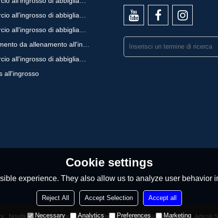
Commercio all'ingrosso di abbigliamento fitness
Commercio all'ingrosso di abbigliamento sportivo
Commercio all'ingrosso di abbigliamento yoga
abbigliamento da allenamento all'ingrosso
Commercio all'ingrosso di abbigliamento da palestra
 all'ingrosso
Cookie settings
ible experience. They also allow us to analyze user behavior in
Reject All
Accept Selection
Accept all
Necessary
Analytics
Preferences
Marketing
oi
Novità
Contattare Noi
Domande Frequenti
Dichiarazione Privacy
Articoli 