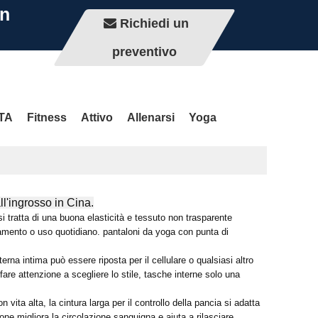
on
Richiedi un
preventivo
com.cn
TA
Fitness
Attivo
Allenarsi
Yoga
ll'ingrosso in Cina.
i tratta di una buona elasticità e tessuto non trasparente
llenamento o uso quotidiano. pantaloni da yoga con punta di
erna intima può essere riposta per il cellulare o qualsiasi altro
fare attenzione a scegliere lo stile, tasche interne solo una
ta alta, la cintura larga per il controllo della pancia si adatta
one migliora la circolazione sanguigna e aiuta a rilasciare