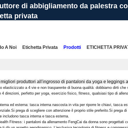
uttore di abbigliamento da palestra c
etta privata
l'APP: 86 13719141362
E-mail: info@gdfengcai.
do A Noi
Etichetta Privata
Prodotti
ETICHETTA PRIVA
igliori produttori all'ingrosso di pantaloni da yoga e leggings a
ttaci
FAQ
PIÙ SITI
 elasticizzato a 4 vie e non trasparente di buona qualità: dobbiamo dirti che s
n 4 direzioni, perfetto per yoga, esercizio fisico, fitness, qualsiasi tipo di a
terna ed esterna: tasca interna nascosta in vita per riporre le chiavi, tasca est
iale.Si prega di scegliere con attenzione il proprio stile preferito.Si prega di 
e includono tasca interna e tasca esterna.
alth Fitness: i pantaloni da allenamento FengCai da donna sono progettati con vi
 e ti dà un aspetto aerodinamico. L'esclusiva tecnologia di fitness e compressi