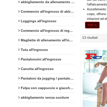
abbigliamento da allenamento all'ingrosso
l'affaticament
Assorbimento d
Commercio all'ingrosso di abbigliamento da palestra
corpo, offrono
irritazioni ed 
Leggings all'ingrosso
Commercio all'ingrosso di reggiseni sportivi
13 risultati
Magliette di allenamento all'ingrosso
Tuta all'ingrosso
Pantaloncini all'ingrosso
Canotta all'ingrosso
Pantaloni da jogging / pantaloni della tuta all'ingrosso
Felpa con cappuccio e giacche all'ingrosso
abbigliamento senza cuciture