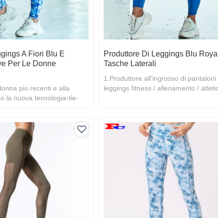
gings A Fiori Blu E
Produttore Di Leggings Blu Roya
ye Per Le Donne
Tasche Laterali
1.Produttore all'ingrosso di pantaloni
donna più recenti e alla
leggings fitness / allenamento / atleti
o la nuova tecnologia-tie-
cinese 2.Prezzo all'ingrosso, alta qua
perne di più, benvenuto il t