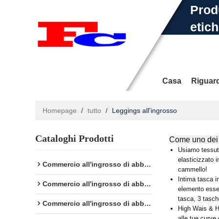
Prod
etich
Cos'è 
Casa
Riguar
Homepage
/
tutto
/
Leggings all'ingrosso
Cataloghi Prodotti
Notizia
Come uno dei m
Conta
Usiamo tessuto
elasticizzato i
Commercio all'ingrosso di abbigliamento fitness
cammello!
Intima tasca in
Commercio all'ingrosso di abbigliamento sportivo
elemento essenz
tasca, 3 tasch
Commercio all'ingrosso di abbigliamento yoga
High Wais & He
alle tue curve