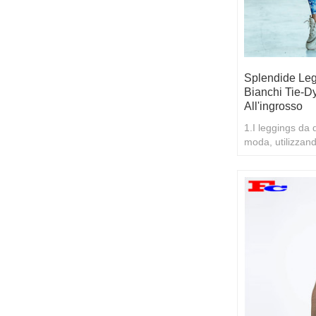
Splendide Leg
Bianchi Tie-D
All'ingrosso
1.I leggings da 
moda, utilizzand
dye 2.Se vuoi sa