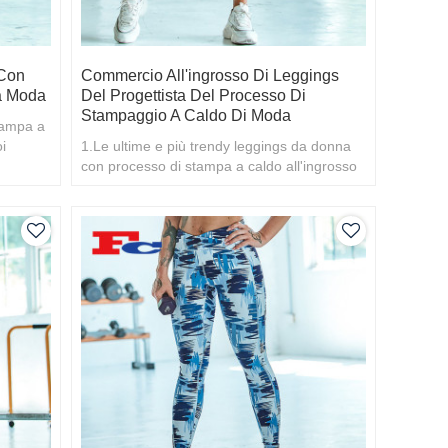
 Con
Commercio All'ingrosso Di Leggings
a Moda
Del Progettista Del Processo Di
Stampaggio A Caldo Di Moda
stampa a
i
1.Le ultime e più trendy leggings da donna
atto
con processo di stampa a caldo all'ingrosso
2.Se vuoi saperne di più, benvenuto il t