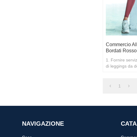
Commercio All
Bordati Rosso
1. Fornire serviz
di leggings da do
processi 2. Prez
1
NAVIGAZIONE
CATA