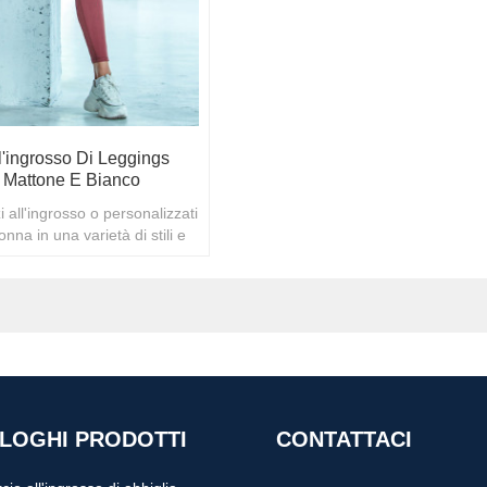
'ingrosso Di Leggings
 Mattone E Bianco
i all'ingrosso o personalizzati
nna in una varietà di stili e
zi all'ingrosso
LOGHI PRODOTTI
CONTATTACI