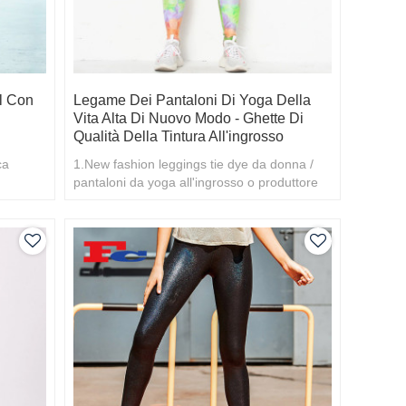
l Con
Legame Dei Pantaloni Di Yoga Della
Vita Alta Di Nuovo Modo - Ghette Di
Qualità Della Tintura All'ingrosso
ca
1.New fashion leggings tie dye da donna /
lità
pantaloni da yoga all'ingrosso o produttore
personalizzato 2.L'acquisto all'ingrosso