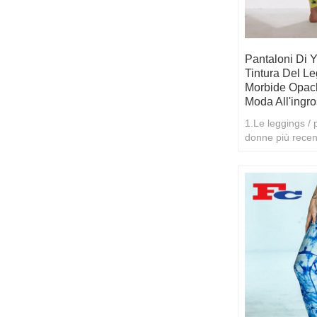
Pantaloni Di 
Tintura Del L
Morbide Opach
Moda All'ingr
1.Le leggings / 
donne più recen
all'ingrosso o p
all'ingro