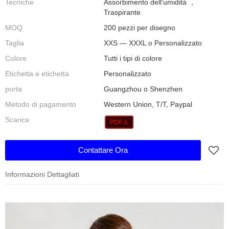
Tecniche
Assorbimento dell'umidità ，
Traspirante
MOQ
200 pezzi per disegno
Taglia
XXS — XXXL o Personalizzato
Colore
Tutti i tipi di colore
Etichetta e etichetta
Personalizzato
porta
Guangzhou o Shenzhen
Metodo di pagamento
Western Union, T/T, Paypal
Scarica
Contattare Ora
Informazioni Dettagliati