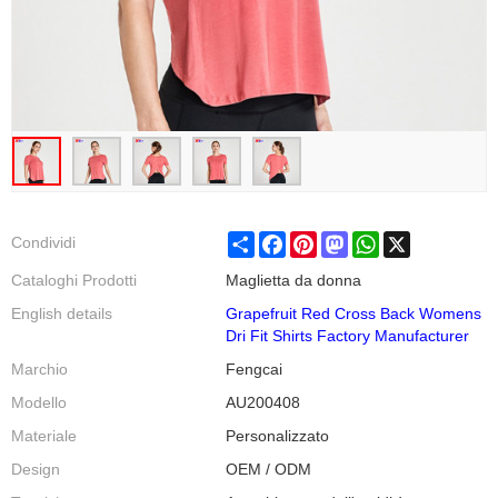
Share
Facebook
Pinterest
Mastodon
WhatsApp
X
Condividi
Cataloghi Prodotti
Maglietta da donna
English details
Grapefruit Red Cross Back Womens
Dri Fit Shirts Factory Manufacturer
Marchio
Fengcai
Modello
AU200408
Materiale
Personalizzato
Design
OEM / ODM